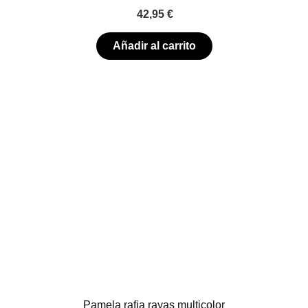
42,95
€
Añadir al carrito
Pamela rafia rayas multicolor