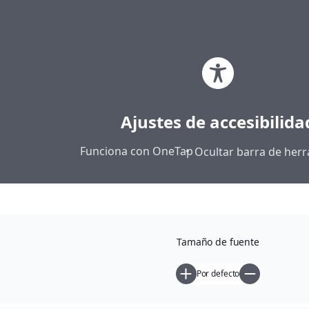
0
Ajustes de accesibilida
Funciona con
OneTap
Ocultar barra de her
Argollas grandes oro
12,95
€
Tamaño de fuente
Añadir al carrito
Por defecto