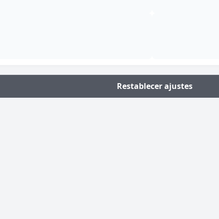
Añadir al carrito
Restablecer ajustes
Broche alargado tres piezas hueso
12,95
€
Añadir al carrito