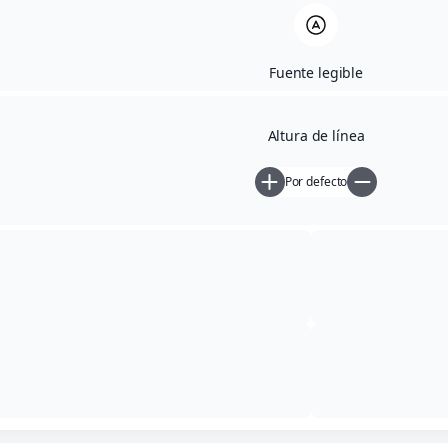
Fuente legible
Altura de línea
Argollas pequeñas oro
Por defecto
12,95
€
Añadir al carrito