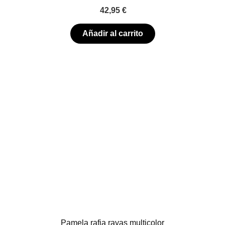
42,95
€
Añadir al carrito
Pamela rafia rayas multicolor