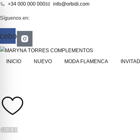
+34 000 000 000
info@orbidi.com
Síguenos en:
cebook
INICIO
NUEVO
MODA FLAMENCA
INVITA
0,00
€
0