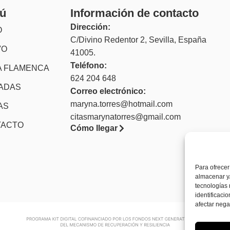
ú
Información de contacto
Dirección:
O
C/Divino Redentor 2, Sevilla, España
VO
41005.
Teléfono:
 FLAMENCA
624 204 648
TADAS
Correo electrónico:
maryna.torres@hotmail.com
AS
citasmarynatorres@gmail.com
TACTO
Cómo llegar
Para ofrecer
almacenar y/
tecnologías
identificaci
afectar nega