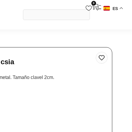
0
ES
ucsia
metal. Tamaño clavel 2cm.