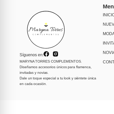
Men
INICI
NUE
MODA
INVI
NOVI
Síguenos en:
MARYNA TORRES COMPLEMENTOS.
CON
Diseñamos accesorios únicos para flamenca,
invitadas y novias.
Dale un toque especial a tu look y siéntete única
en cada ocasión.