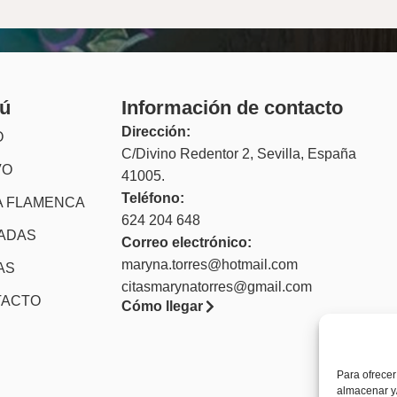
ú
Información de contacto
Dirección:
O
C/Divino Redentor 2, Sevilla, España
VO
41005.
Teléfono:
 FLAMENCA
624 204 648
TADAS
Correo electrónico:
maryna.torres@hotmail.com
AS
citasmarynatorres@gmail.com
TACTO
Cómo llegar
Para ofrecer
almacenar y/