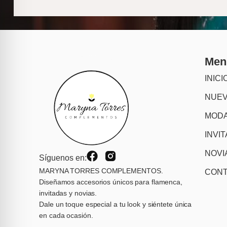
Men
INICI
NUE
MODA
INVI
NOVI
Síguenos en:
MARYNA TORRES COMPLEMENTOS.
CON
Diseñamos accesorios únicos para flamenca,
invitadas y novias.
Dale un toque especial a tu look y siéntete única
en cada ocasión.