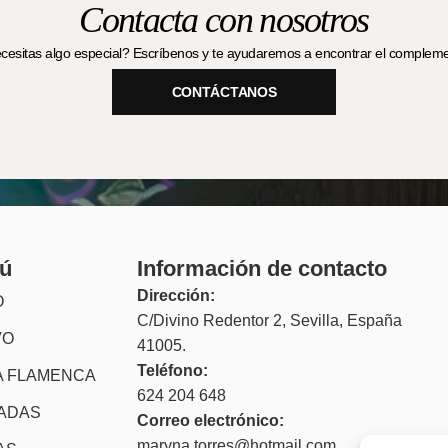
Contacta con nosotros
esitas algo especial? Escríbenos y te ayudaremos a encontrar el complemen
CONTÁCTANOS
ú
Información de contacto
Dirección:
O
C/Divino Redentor 2, Sevilla, España
VO
41005.
Teléfono:
 FLAMENCA
624 204 648
TADAS
Correo electrónico:
maryna.torres@hotmail.com