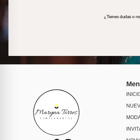
¿Tienes dudas o nec
Men
INICI
NUE
MODA
INVI