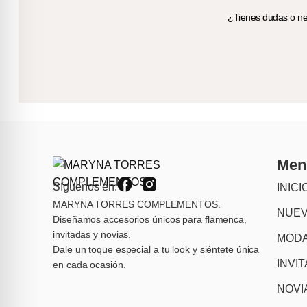
¿Tienes dudas o nec
Men
Síguenos en:
INICI
MARYNA TORRES COMPLEMENTOS.
NUE
Diseñamos accesorios únicos para flamenca,
invitadas y novias.
MODA
Dale un toque especial a tu look y siéntete única
INVI
en cada ocasión.
NOVI