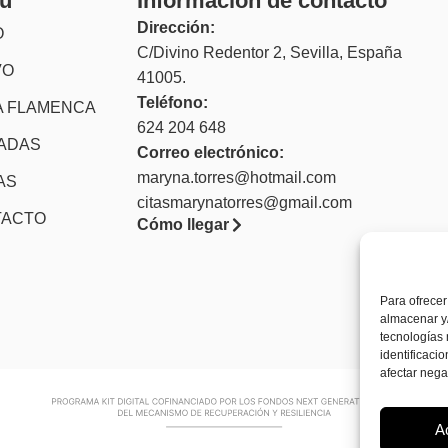
ú
Información de contacto
Dirección:
O
C/Divino Redentor 2, Sevilla, España
VO
41005.
Teléfono:
 FLAMENCA
624 204 648
TADAS
Correo electrónico:
maryna.torres@hotmail.com
AS
citasmarynatorres@gmail.com
TACTO
Cómo llegar
Para ofrecer
almacenar y/
tecnologías
identificaci
afectar nega
A