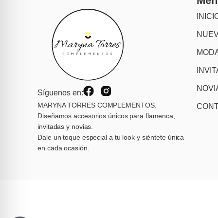
Men
INICI
NUE
MODA
INVI
NOVI
Síguenos en:
MARYNA TORRES COMPLEMENTOS.
CON
Diseñamos accesorios únicos para flamenca,
invitadas y novias.
Dale un toque especial a tu look y siéntete única
en cada ocasión.