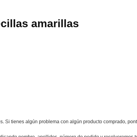
cillas amarillas
s. Si tienes algún problema con algún producto comprado, pont
icando nombre, apellidos, número de pedido y resolveremos t