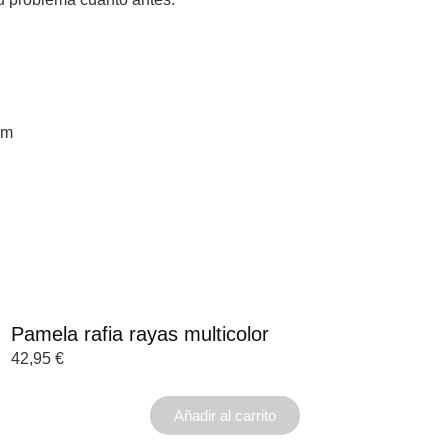
om
Pamela rafia rayas multicolor
42,95
€
Añadir al carrito