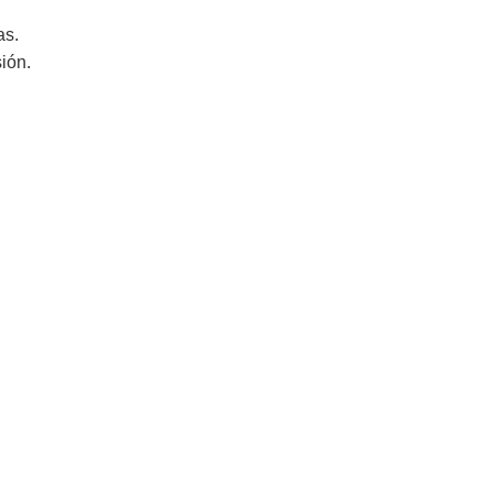
as.
ión.