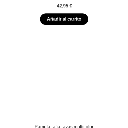
42,95
€
Añadir al carrito
Pamela rafia rayas multicolor