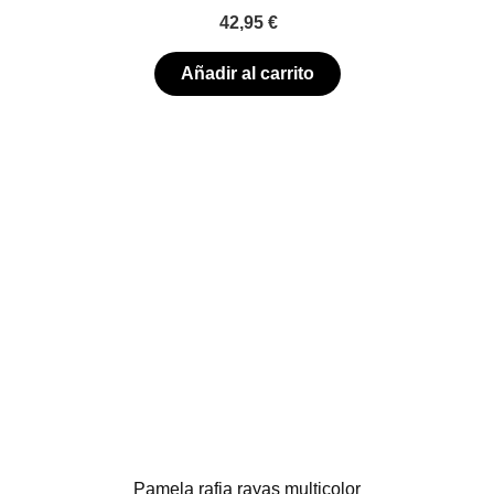
42,95
€
Añadir al carrito
Pamela rafia rayas multicolor